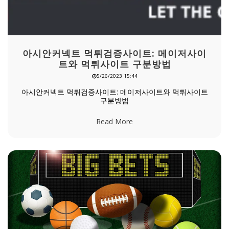
아시안커넥트 먹튀검증사이트: 메이저사이
트와 먹튀사이트 구분방법
5/26/2023 15:44
아시안커넥트 먹튀검증사이트: 메이저사이트와 먹튀사이트
구분방법
Read More