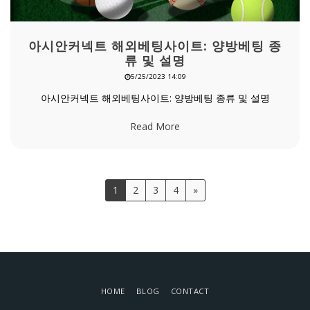
아시안커넥트 해외베팅사이트: 양방베팅 종
류 및 설명
5/25/2023 14:09
아시안커넥트 해외베팅사이트: 양방베팅 종류 및 설명
Read More
1
2
3
4
»
HOME
BLOG
CONTACT