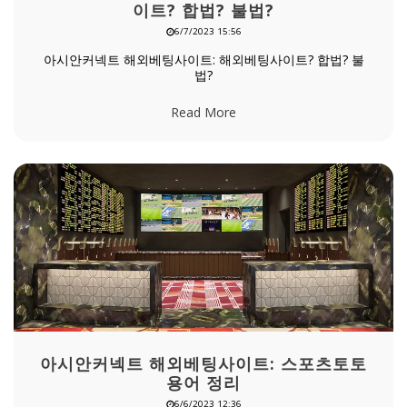
이트? 합법? 불법?
6/7/2023 15:56
아시안커넥트 해외베팅사이트: 해외베팅사이트? 합법? 불
법?
Read More
아시안커넥트 해외베팅사이트: 스포츠토토
용어 정리
6/6/2023 12:36